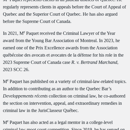
regularly represents clients in appeals before the Court of Appeal of
Quebec and the Superior Court of Quebec. He has also argued
before the Supreme Court of Canada.
e
In 2021, M
Paquet received the Criminal Lawyer of the Year
award from the Young Bar Association of Montreal. In 2023, he
earned one of the Prix Excellence awards from the Association
québécoise des avocats et avocates de la défense for his role in the
2023 Supreme Court of Canada case
R. v. Bertrand Marchand
,
2023 SCC 26.
e
M
Paquet has published on a variety of criminal-law-related topics.
In addition to contributing as an author to the Quebec Bar’s
Developpements récents
collection on criminal law, he co-authored
the section on intervention, appeal, and extraordinary remedies in
criminal law in the JurisClasseur Québec.
e
M
Paquet has also acted as a legal mentor in a college-level
criminal law moot court competition. Since 2019, he has served on